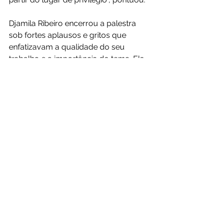
Djamila Ribeiro encerrou a palestra 
sob fortes aplausos e gritos que 
enfatizavam a qualidade do seu 
trabalho e a importância do tema. Ela 
também recebeu certificado e foi 
presenteada com um bolo de rolo, 
patrimônio imaterial do estado de 
Pernambuco, entregue pelo 
secretário de Educação do Recife, 
Fred Amâncio.
escritora
educação
djamila ribeiro
filósofa
professores
palestra
Palestras e Eventos