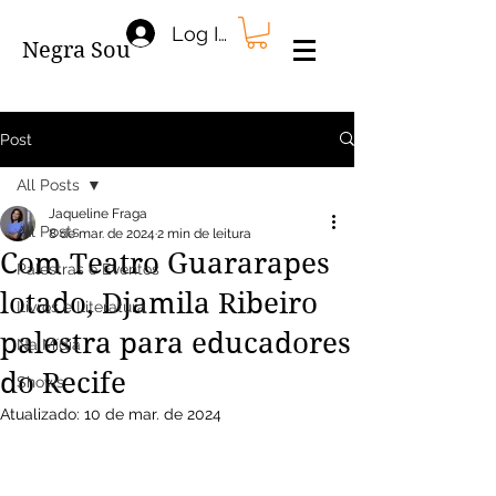
Log In
Negra Sou
Post
All Posts
Jaqueline Fraga
All Posts
8 de mar. de 2024
2 min de leitura
Com Teatro Guararapes
Palestras e Eventos
lotado, Djamila Ribeiro
Livros e Literatura
palestra para educadores
Na Mídia
do Recife
Shows
Atualizado:
10 de mar. de 2024